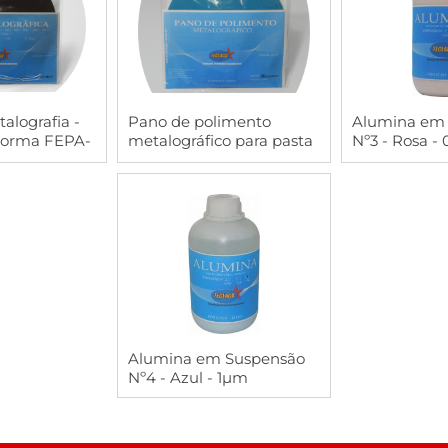
RAR
COMPRAR
COMP
alografia -
Pano de polimento
Alumina em
norma FEPA-
metalográfico para pasta
Nº3 - Rosa -
acote com
de diamante
(0,25mµ-1mµ) - Ø200mm
- Azul claro - Pacote com
5 unidades
COMPRAR
Alumina em Suspensão
Nº4 - Azul - 1µm