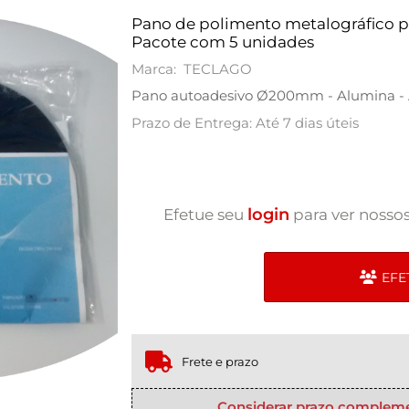
Pano de polimento metalográfico p
Pacote com 5 unidades
Marca: TECLAGO
Pano autoadesivo Ø200mm - Alumina - 
Prazo de Entrega: Até 7 dias úteis
login
Efetue seu
para ver nosso
EFE
Frete e prazo
Considerar prazo complemen