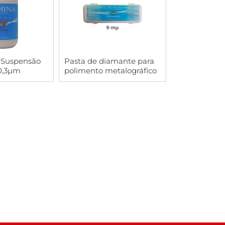
RAR
COMPRAR
 Suspensão
Pasta de diamante para
 0,3µm
polimento metalográfico
9mµ - 6g