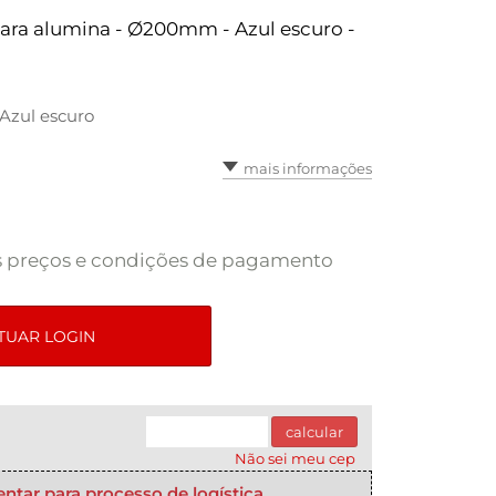
ara alumina - Ø200mm - Azul escuro -
Azul escuro
mais informações
s preços e condições de pagamento
TUAR LOGIN
calcular
Não sei meu cep
tar para processo de logística.