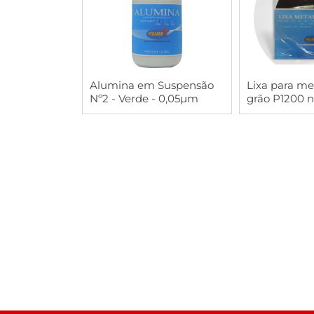
COMPRAR
COMP
Alumina em Suspensão
Lixa para met
Nº2 - Verde - 0,05µm
grão P1200 
Ø200mm - P
10 unidades